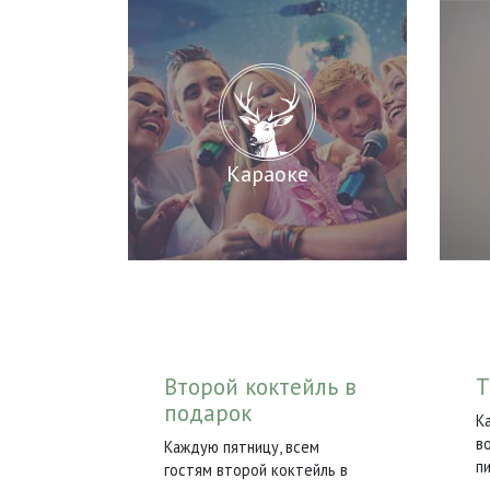
Караоке
Второй коктейль в
Т
подарок
К
в
Каждую пятницу, всем
п
гостям второй коктейль в