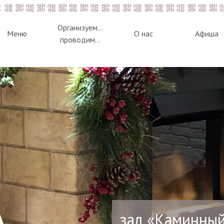
Организуем...
Меню
О нас
Афиша
проводим...