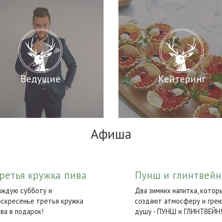
Ведущие
Кейтеринг
Афиша
ретья кружка пива
Пунш и глинтвейн
аждую субботу и
Два зимних напитка, котор
оскресенье третья кружка
создают атмосферу и гре
ива в подарок!
душу - ПУНШ и ГЛИНТВЕЙН