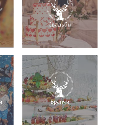
Свадьбы
и
Бранчи